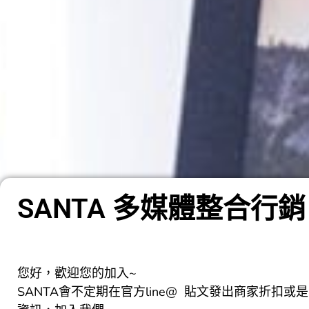
SANTA 多媒體整合行銷
您好，歡迎您的加入~
SANTA會不定期在官方line@ 貼文發出商家折扣或