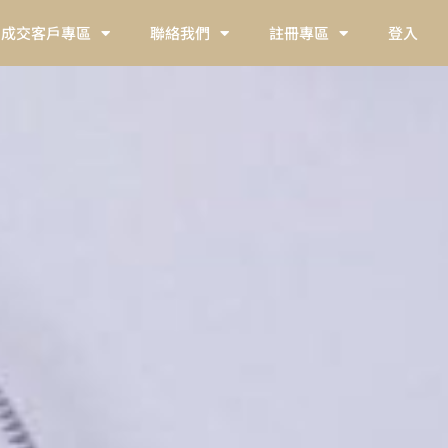
成交客戶專區
聯絡我們
註冊專區
登入